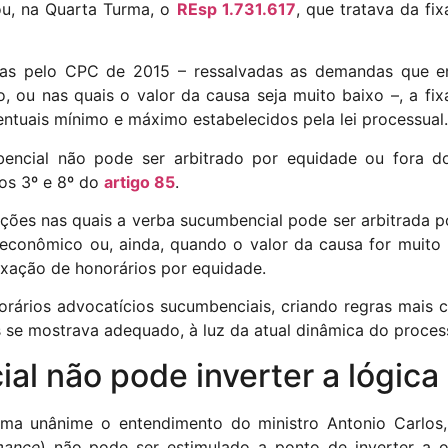
tou, na Quarta Turma, o
REsp 1.731.617
, que tratava da fi
idas pelo CPC de 2015 – ressalvadas as demandas que 
io, ou nas quais o valor da causa seja muito baixo –, a f
entuais mínimo e máximo estabelecidos pela lei processual.
encial não pode ser arbitrado por equidade ou fora do
fos 3º e 8º do
artigo 85
.
uações nas quais a verba sucumbencial pode ser arbitrada p
to econômico ou, ainda, quando o valor da causa for muito
fixação de honorários por equidade.
rários advocatícios sucumbenciais, criando regras mais c
e mostrava adequado, à luz da atual dinâmica do processo c
l não pode inverter a lógica
rma unânime o entendimento do ministro Antonio Carlos,
mance
) não pode ser estimulado a ponto de inverter a o