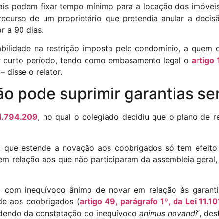
ais podem fixar tempo mínimo para a locação dos imóveis,
recurso de um proprietário que pretendia anular a dec
r a 90 dias.
abilidade na restrição imposta pelo condomínio, a quem 
or curto período, tendo como embasamento legal o
artigo 
 disse o relator.
ão pode suprimir garantias s
1.794.209
, no qual o colegiado decidiu que o plano de r
la que estende a novação aos coobrigados só tem efeit
 em relação aos que não participaram da assembleia geral,
ito com inequívoco ânimo de novar em relação às garanti
de aos coobrigados (
artigo 49, parágrafo 1º, da Lei 11.1
ndendo da constatação do inequívoco
animus novandi
“, des