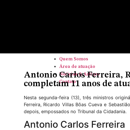
Home
Quem Somos
Área de atuação
Notícias & Artigos
Contato
Home
Quem Somos
Área de atuação
Antonio Carlos Ferreira, R
Notícias & Artigos
completam 11 anos de atu
Contato
Nesta segunda-feira (13), três ministros orig
Ferreira, Ricardo Villas Bôas Cueva e Sebast
depois, empossados no Tribunal da Cidadania.
Antonio Carlos Ferreira​​​​​​​​​