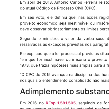
Em abril de 2018, Antonio Carlos Ferreira rela
do atual Código de Processo Civil (CPC).
Em seu voto, ele definiu que, nas ações reg
proveito econômico seja inestimável ou irrisór
deve observar obrigatoriamente os limites perc
Segundo o ministro, o valor da verba sucumb
ressalvadas as exceções previstas nos parágra
Ele explicou que a lei processual previu as sit
“em que for inestimável ou irrisório o provei
1973, que trazia hipóteses mais amplas para a 
“O CPC de 2015 avançou na disciplina dos hono
nos quais o entendimento consolidado não mais s
Adimplemento substancia
Em 2016, no
REsp 1.581.505
, seguindo de fo
adimplemento substancial (
substancial perfor