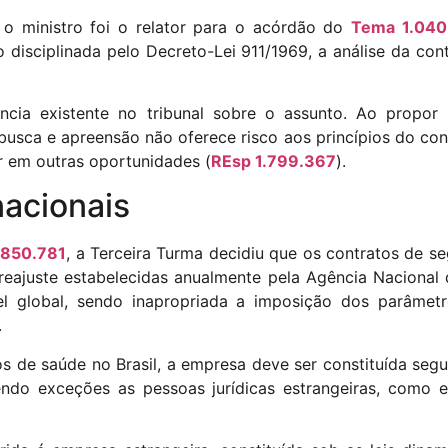
 o ministro foi o relator para o acórdão do
Tema 1.040
 disciplinada pelo Decreto-Lei 911/1969, a análise da con
cia existente no tribunal sobre o assunto. Ao propor a
sca e apreensão não oferece risco aos princípios do contr
dor em outras oportunidades (
REsp 1.799.367
).
nacionais
.850.781
, a Terceira Turma decidiu que os contratos de se
reajuste estabelecidas anualmente pela Agência Nacional
el global, sendo inapropriada a imposição dos parâmet
.
s de saúde no Brasil, a empresa deve ser constituída segun
endo exceções as pessoas jurídicas estrangeiras, como 