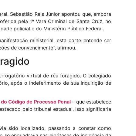
eral. Sebastião Reis Júnior apontou que, embora
oferida pela 1ª Vara Criminal de Santa Cruz, no
ade policial e do Ministério Público Federal.
nifestação ministerial, esta corte entende ser
azões de convencimento”, afirmou.
oragido
errogatório virtual de réu foragido. O colegiado
io, após o indeferimento de sua inquirição de
0 do Código de Processo Penal
– que estabelece
tacado pelo tribunal estadual, isso significaria
via sido localizado, passando a constar como
 se enquadrava nas hipóteses de incidência da