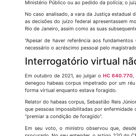
Ministério Público ou ao pedido da polícia; o j
No caso analisado, a vara da Justiça estadual 
as decisões do juízo federal apresentassem mot
Rio de Janeiro, assim como as suas subsequentes
“Apesar de haver referência aos fundamentos u
necessário o acréscimo pessoal pelo magistrado,
Interrogatório virtual n
Em outubro de 2021, ao julgar o
HC 640.770
,
denegou habeas corpus impetrado por um réu q
forma virtual enquanto estava foragido.
Relator do habeas corpus, Sebastião Reis Júnio
que pessoas impossibilitadas por enfermidade ou
“premiar a condição de foragido”.
Em seu voto, o ministro observou que, desde
procurado. No seu entender, o artigo 220 do 