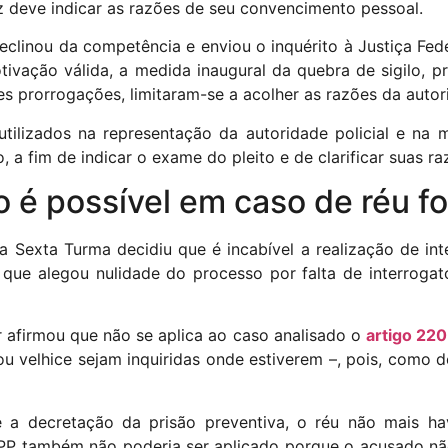
uiz deve indicar as razões de seu convencimento pessoal.
declinou da competência e enviou o inquérito à Justiça Fed
ivação válida, a medida inaugural da quebra de sigilo, pr
 prorrogações, limitaram-se a acolher as razões da autorid
tilizados na representação da autoridade policial e na ma
 a fim de indicar o exame do pleito e de clarificar suas r
ão é possível em caso de réu f
 a Sexta Turma decidiu que é incabível a realização de int
ue alegou nulidade do processo por falta de interrogatór
r afirmou que não se aplica ao caso analisado o
artigo 22
 velhice sejam inquiridas onde estiverem –, pois, como des
 a decretação da prisão preventiva, o réu não mais ha
CPP também não poderia ser aplicado porque o acusado não