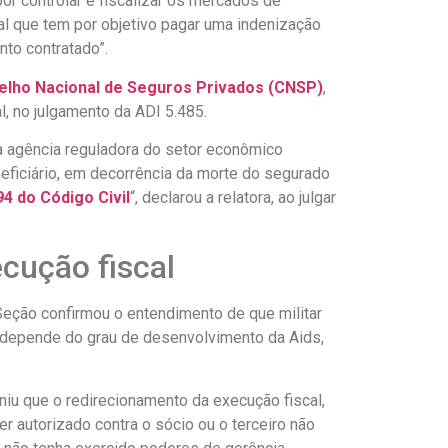
or controlar e fiscalizar os mercados de
ual que tem por objetivo pagar uma indenização
to contratado”.
elho Nacional de Seguros Privados (CNSP)
,
, no julgamento da ADI 5.485.
a agência reguladora do setor econômico
eficiário, em decorrência da morte do segurado
94 do Código Civil
“, declarou a relatora, ao julgar
cução fiscal
 Seção confirmou o entendimento de que militar
o depende do grau de desenvolvimento da Aids,
iniu que o redirecionamento da execução fiscal,
r autorizado contra o sócio ou o terceiro não