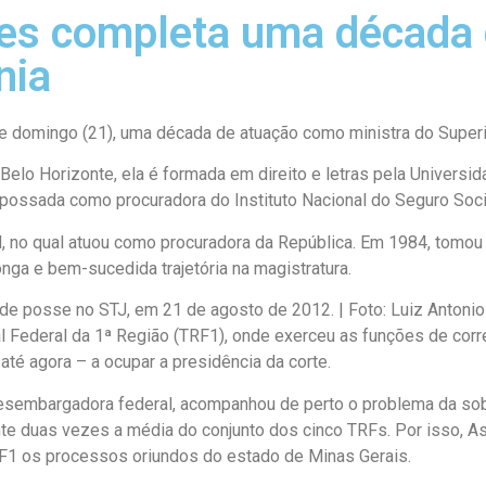
es completa uma década 
nia
domingo (21), uma década de atuação como ministra do Superior
 Belo Horizonte, ela é formada em direito e letras pela Universi
mpossada como procuradora do Instituto Nacional do Seguro Soci
al, no qual atuou como procuradora da República. Em 1984, tomou
onga e bem-sucedida trajetória na magistratura.
e posse no STJ, em 21 de agosto de 2012. | Foto: Luiz Antonio
 Federal da 1ª Região (TRF1), onde exerceu as funções de corre
 até agora – a ocupar a presidência da corte.
embargadora federal, acompanhou de perto o problema da sobr
nte duas vezes a média do conjunto dos cinco TRFs. Por isso, 
RF1 os processos oriundos do estado de Minas Gerais.