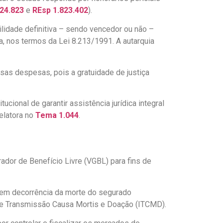
24.823
e
REsp 1.823.402
).
lidade definitiva – sendo vencedor ou não –
ça, nos termos da Lei 8.213/1991. A autarquia
sas despesas, pois a gratuidade de justiça
ucional de garantir assistência jurídica integral
relatora no
Tema 1.044
.
dor de Benefício Livre (VGBL) para fins de
, em decorrência da morte do segurado
bre Transmissão Causa Mortis e Doação (ITCMD).