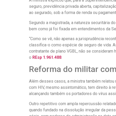
A ministra explicou que, para a Superintendênci
seguro, previdência privada aberta, capitalizaç
ao segurado, sob a forma de renda ou pagamento
Segundo a magistrada, a natureza securitária 
bem como já foi fixada em entendimentos da Seg
“Como se vê, não apenas a jurisprudência reco
classifica-o como espécie de seguro de vida. A
contratante de plano VGBL, não se consideram h
o
REsp 1.961.488
.
Reforma do militar com
Além desses casos, a ministra também relatou 
com HIV, mesmo assintomático, tem direito à re
alcançando também os portadores do vírus assi
Outro repetitivo com ampla repercussão relatado
quando fundado na dissolução irregular da pesso