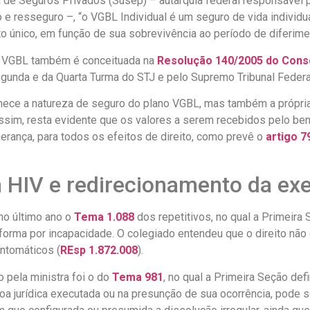
a de Seguros Privados (Susep) – autarquia federal responsável p
ão e resseguro –, “o VGBL Individual é um seguro de vida individ
 único, em função de sua sobrevivência ao período de diferimen
do VGBL também é conceituada na
Resolução 140/2005 do Cons
unda e da Quarta Turma do STJ e pelo Supremo Tribunal Federal
nhece a natureza de seguro do plano VGBL, mas também a própri
ssim, resta evidente que os valores a serem recebidos pelo ben
erança, para todos os efeitos de direito, como prevê o
artigo 7
 HIV e redirecionamento da exe
no último ano o
Tema 1.088
dos repetitivos, no qual a Primeira
forma por incapacidade. O colegiado entendeu que o direito nã
ntomáticos (
REsp 1.872.008
).
 pela ministra foi o do
Tema 981
, no qual a Primeira Seção def
a jurídica executada ou na presunção de sua ocorrência, pode se