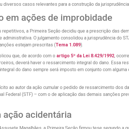
u diversos casos relevantes para a construção da jurisprudência
io em ações de improbidade
s repetitivos, a Primeira Seção decidiu que a prescrição das d
 administrativa. O julgamento consolidou a jurisprudência do ST
nções estejam prescritas (
Tema 1.089
).
plicou que, de acordo com o
artigo 5º da Lei 8.429/1992
, ocorr
ceiros, deverá haver o ressarcimento integral do dano. Essa res
 integral do dano sempre será imposto em conjunto com alguma
cito ao autor da ação cumular o pedido de ressarcimento dos da
l Federal (STF) – com o de aplicação das demais sanções previ
m ação acidentária
a Assusete Magalhães, a Primeira Seção firmou tese segundo a qu