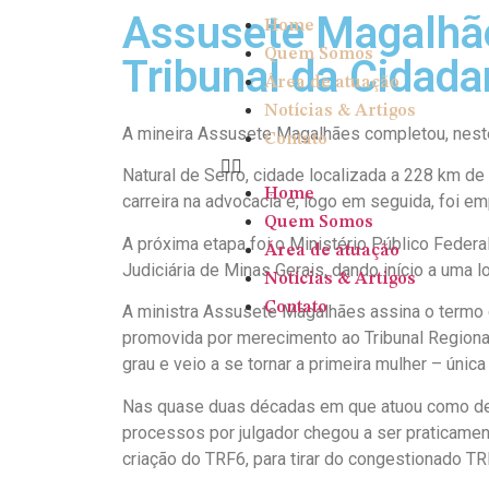
Assusete Magalhã
Home
Quem Somos
Tribunal da Cidada
Área de atuação
Notícias & Artigos
A mineira Assusete Magalhães completou, neste 
Contato
Natural de Serro, cidade localizada a 228 km de
Home
carreira na advocacia e, logo em seguida, foi e
Quem Somos
A próxima etapa foi o Ministério Público Feder
Área de atuação
Judiciária de Minas Gerais, dando início a uma l
Notícias & Artigos
Contato
A
ministra Assusete Magalhães assina o termo d
promovida por merecimento ao Tribunal Regional
grau e veio a se tornar a primeira mulher – única
Nas quase duas décadas em que atuou como des
processos por julgador chegou a ser praticame
criação do TRF6, para tirar do congestionado T