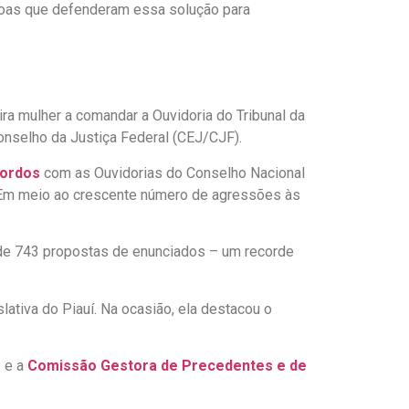
essoas que defenderam essa solução para
ra mulher a comandar a Ouvidoria do Tribunal da
onselho da Justiça Federal (CEJ/CJF).
cordos
com as Ouvidorias do Conselho Nacional
. Em meio ao crescente número de agressões às
e de 743 propostas de enunciados – um recorde
lativa do Piauí. Na ocasião, ela destacou o
– e a
Comissão Gestora de Precedentes e de