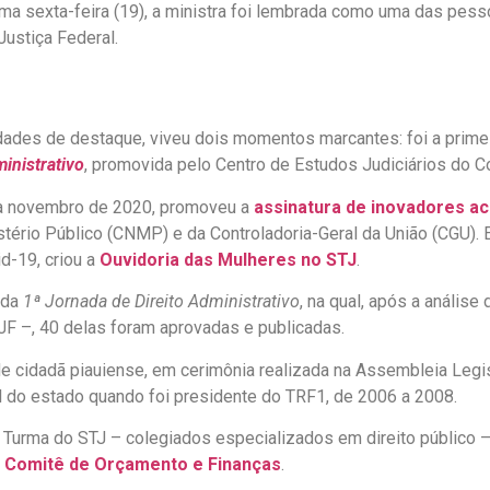
ltima sexta-feira (19), a ministra foi lembrada como uma das p
Justiça Federal.
dades de destaque, viveu dois momentos marcantes: foi a primei
inistrativo
, promovida pelo Centro de Estudos Judiciários do C
9 a novembro de 2020, promoveu a
assinatura de inovadores a
istério Público (CNMP) e da Controladoria-Geral da União (CGU)
d-19, criou a
Ouvidoria das Mulheres no STJ
.
 da
1ª Jornada de Direito Administrativo
, na qual, após a anális
JF –, 40 delas foram aprovadas e publicadas.
 de cidadã piauiense, em cerimônia realizada na Assembleia Legis
l do estado quando foi presidente do TRF1, de 2006 a 2008.
a Turma do STJ – colegiados especializados em direito público 
o
Comitê de Orçamento e Finanças
.