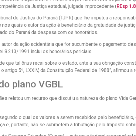
ompetência da Justiça estadual, julgada improcedente (
REsp 1.8
ibunal de Justiça do Paraná (TJPR) que lhe imputou a responsabi
 nos quais o autor da ação é beneficiário da gratuidade de justi
stado do Paraná da despesa com os honorários.
 autor da ação acidentária que for sucumbente o pagamento des
ei 8.213/1991 inclui os honorários periciais.
e que tal ônus recai sobre o estado, ante a sua obrigação constit
o artigo 5º, LXXIV, da Constituição Federal de 1988”, afirmou a 
 do plano VGBL
 relatou um recurso que discutiu a natureza do plano Vida Gera
 segundo o qual os valores a serem recebidos pelo beneficiário
ança e, portanto, não se submetem à tributação pelo Imposto so