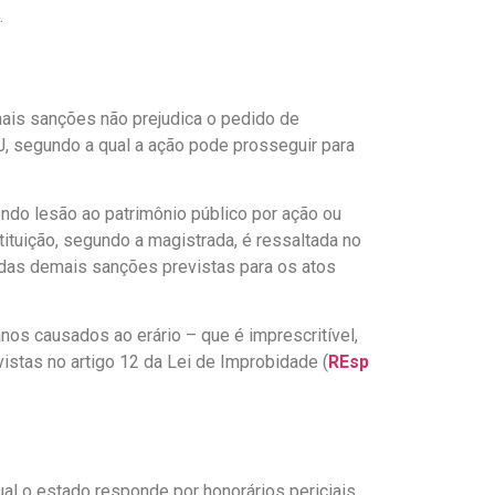
.
emais sanções não prejudica o pedido de
J, segundo a qual a ação pode prosseguir para
endo lesão ao patrimônio público por ação ou
tituição, segundo a magistrada, é ressaltada no
 das demais sanções previstas para os atos
nos causados ao erário – que é imprescritível,
stas no artigo 12 da Lei de Improbidade (
REsp
al o estado responde por honorários periciais