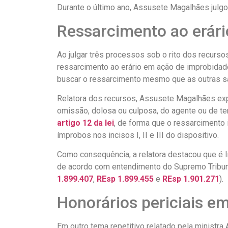
Durante o último ano, Assusete Magalhães julgo
Ressarcimento ao erár
Ao julgar três processos sob o rito dos recurso
ressarcimento ao erário em ação de improbidade
buscar o ressarcimento mesmo que as outras sa
Relatora dos recursos, Assusete Magalhães ex
omissão, dolosa ou culposa, do agente ou de ter
artigo 12 da lei
, de forma que o ressarcimento
ímprobos nos incisos I, II e III do dispositivo.
Como consequência, a relatora destacou que é lí
de acordo com entendimento do Supremo Tribuna
1.899.407
,
REsp 1.899.455
e
REsp 1.901.271
).
Honorários periciais e
Em outro tema repetitivo relatado pela ministr