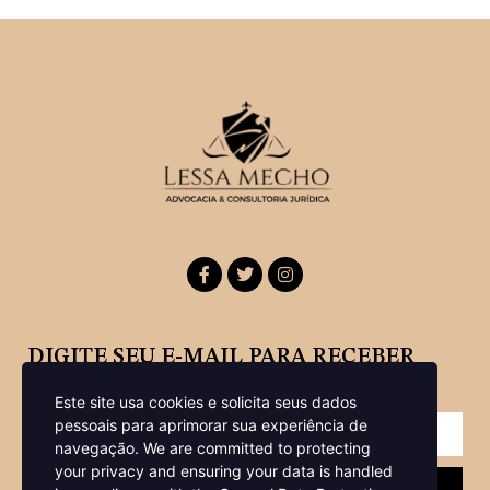
DIGITE SEU E-MAIL PARA RECEBER
NOSSA NEWSLETTER
Este site usa cookies e solicita seus dados
pessoais para aprimorar sua experiência de
navegação.
We are committed to protecting
your privacy and ensuring your data is handled
Enviar