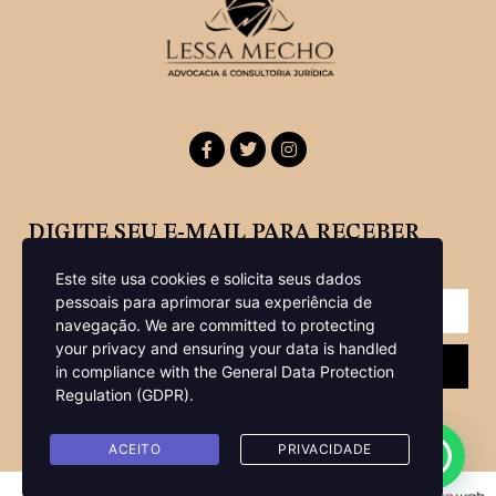
DIGITE SEU E-MAIL PARA RECEBER
NOSSA NEWSLETTER
Este site usa cookies e solicita seus dados
pessoais para aprimorar sua experiência de
navegação.
We are committed to protecting
your privacy and ensuring your data is handled
Enviar
in compliance with the
General Data Protection
Regulation (GDPR)
.
ACEITO
PRIVACIDADE
Copyright © 2022 Lessa Mecho Advocacia -Todos os direitos reservados |