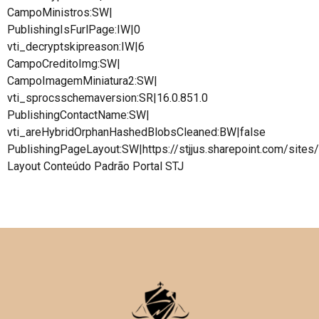
CampoMinistros:SW|
PublishingIsFurlPage:IW|0
vti_decryptskipreason:IW|6
CampoCreditoImg:SW|
CampoImagemMiniatura2:SW|
vti_sprocsschemaversion:SR|16.0.851.0
PublishingContactName:SW|
vti_areHybridOrphanHashedBlobsCleaned:BW|false
PublishingPageLayout:SW|https://stjjus.sharepoint.com/site
Layout Conteúdo Padrão Portal STJ