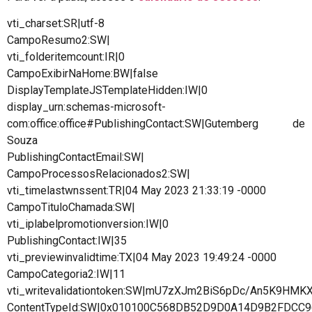
vti_charset:SR|utf-8
CampoResumo2:SW|
vti_folderitemcount:IR|0
CampoExibirNaHome:BW|false
DisplayTemplateJSTemplateHidden:IW|0
display_urn:schemas-microsoft-
com:office:office#PublishingContact:SW|Gutemberg de
Souza
PublishingContactEmail:SW|
CampoProcessosRelacionados2:SW|
vti_timelastwnssent:TR|04 May 2023 21:33:19 -0000
CampoTituloChamada:SW|
vti_iplabelpromotionversion:IW|0
PublishingContact:IW|35
vti_previewinvalidtime:TX|04 May 2023 19:49:24 -0000
CampoCategoria2:IW|11
vti_writevalidationtoken:SW|mU7zXJm2BiS6pDc/An5K9HMK
ContentTypeId:SW|0x010100C568DB52D9D0A14D9B2FDCC