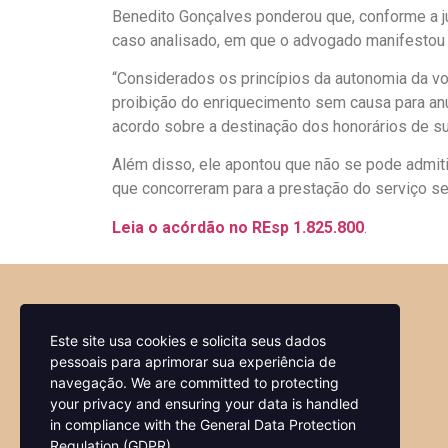
Benedito Gonçalves ponderou que, conforme a ju
caso analisado, em que o advogado manifestou s
“Considerados os princípios da autonomia da vo
proibição do enriquecimento sem causa para anula
acordo sobre a destinação dos honorários de su
Além disso, ele apontou que não se pode admitir
que concorreram para a prestação do serviço 
Leia o acórdão no REsp 1.825.800
.
Este site usa cookies e solicita seus dados
pessoais para aprimorar sua experiência de
navegação.
We are committed to protecting
your privacy and ensuring your data is handled
in compliance with the
General Data Protection
Regulation (GDPR)
.