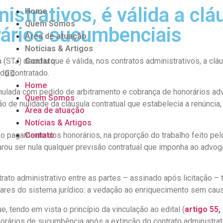
istrativos, é válida a clá
Home
Quem Somos
rários sucumbenciais
Área de atuação
Notícias & Artigos
 (STJ) decidiu que é válida, nos contratos administrativos, a clá
Contato
do contratado.
Home
mulada com pedido de arbitramento e cobrança de honorários a
Quem Somos
o de nulidade da cláusula contratual que estabelecia a renúncia,
Área de atuação
Notícias & Artigos
o pagamento dos honorários, na proporção do trabalho feito pel
Contato
larou ser nula qualquer previsão contratual que imponha ao advog
rato administrativo entre as partes – assinado após licitação –
ilares do sistema jurídico: a vedação ao enriquecimento sem caus
e, tendo em vista o princípio da vinculação ao edital (
artigo 55,
norários de sucumbência após a extinção do contrato administra