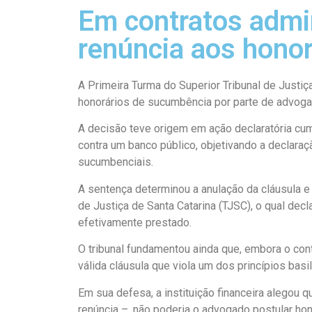
Em contratos admin
renúncia aos hono
A Primeira Turma do Superior Tribunal de Justiça
honorários de sucumbência por parte de advoga
A decisão teve origem em ação declaratória cu
contra um banco público, objetivando a declaraçã
sucumbenciais.
A sentença determinou a anulação da cláusula e 
de Justiça de Santa Catarina (TJSC), o qual dec
efetivamente prestado.
O tribunal fundamentou ainda que, embora o cont
válida cláusula que viola um dos princípios bas
Em sua defesa, a instituição financeira alegou qu
renúncia –, não poderia o advogado postular ho