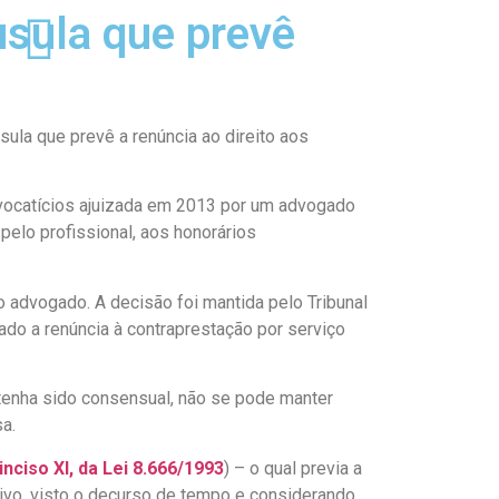
usula que prevê
usula que prevê a renúncia ao direito aos
dvocatícios ajuizada em 2013 por um advogado
 pelo profissional, aos honorários
o advogado. A decisão foi mantida pelo Tribunal
ado a renúncia à contraprestação por serviço
 tenha sido consensual, não se pode manter
a.
 inciso XI, da Lei 8.666/1993
) – o qual previa a
tivo, visto o decurso de tempo e considerando