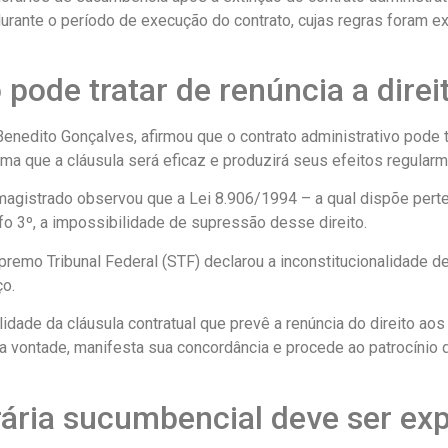
durante o período de execução do contrato, cujas regras foram 
 pode tratar de renúncia a dire
Benedito Gonçalves, afirmou que o contrato administrativo pode t
forma que a cláusula será eficaz e produzirá seus efeitos regula
agistrado observou que a Lei 8.906/1994 – a qual dispõe pert
fo 3º, a impossibilidade de supressão desse direito.
premo Tribunal Federal (STF) declarou a inconstitucionalidade des
ço.
lidade da cláusula contratual que prevê a renúncia do direito a
ea vontade, manifesta sua concordância e procede ao patrocínio
ária sucumbencial deve ser ex