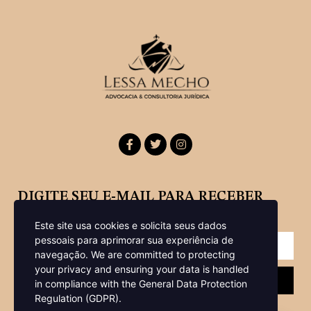
DIGITE SEU E-MAIL PARA RECEBER
NOSSA NEWSLETTER
Este site usa cookies e solicita seus dados
pessoais para aprimorar sua experiência de
navegação.
We are committed to protecting
your privacy and ensuring your data is handled
Enviar
in compliance with the
General Data Protection
Regulation (GDPR)
.