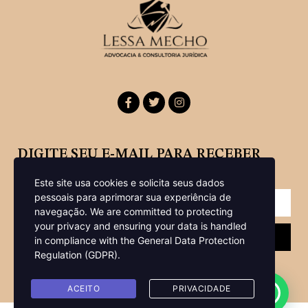
DIGITE SEU E-MAIL PARA RECEBER
NOSSA NEWSLETTER
Este site usa cookies e solicita seus dados
pessoais para aprimorar sua experiência de
navegação.
We are committed to protecting
your privacy and ensuring your data is handled
Enviar
in compliance with the
General Data Protection
Regulation (GDPR)
.
ACEITO
PRIVACIDADE