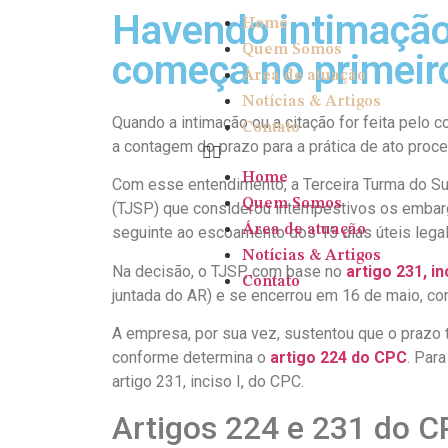
Havendo intimação 
Home
Quem Somos
começa no primeiro
Área de atuação
Notícias & Artigos
Quando a intimação ou a citação for feita pelo c
Contato
a contagem do prazo para a prática de ato proce
Home
Com esse entendimento, a Terceira Turma do Sup
Quem Somos
(TJSP) que considerou intempestivos os embarg
Área de atuação
seguinte ao escoamento dos 15 dias úteis lega
Notícias & Artigos
Na decisão, o TJSP, com base no
artigo 231, i
Contato
juntada do AR) e se encerrou em 16 de maio, co
A empresa, por sua vez, sustentou que o prazo te
conforme determina o
artigo 224 do CPC
. Par
artigo 231, inciso I, do CPC.
Artigos 224 e 231 do 