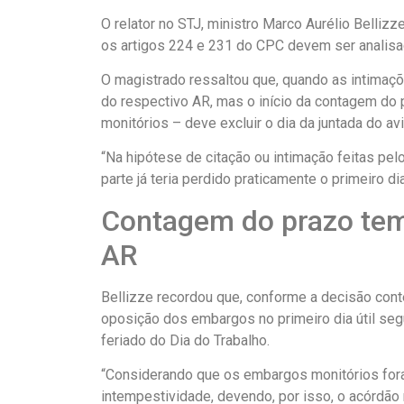
O relator no STJ, ministro Marco Aurélio Belliz
os artigos 224 e 231 do CPC devem ser analisa
O magistrado ressaltou que, quando as intimaçõe
do respectivo AR, mas o início da contagem do
monitórios – deve excluir o dia da juntada do avi
“Na hipótese de citação ou intimação feitas pel
parte já teria perdido praticamente o primeiro d
Contagem do prazo tem 
AR
Bellizze recordou que, conforme a decisão conte
oposição dos embargos no primeiro dia útil segu
feriado do Dia do Trabalho.
“Considerando que os embargos monitórios foram
intempestividade, devendo, por isso, o acórdão r