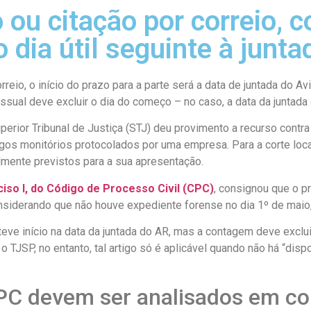
ou citação por correio, 
 dia útil seguinte à junt
orreio, o início do prazo para a parte será a data de juntada do 
ssual deve excluir o dia do começo – no caso, a data da juntada 
erior Tribunal de Justiça (STJ) deu provimento a recurso contra
os monitórios protocolados por uma empresa. Para a corte loca
lmente previstos para a sua apresentação.
nciso I, do Código de Processo Civil (CPC)
, consignou que o pr
nsiderando que não houve expediente forense no dia 1º de maio,
ve início na data da juntada do AR, mas a contagem deve excluir o
a o TJSP, no entanto, tal artigo só é aplicável quando não há “dis
CPC devem ser analisados em co