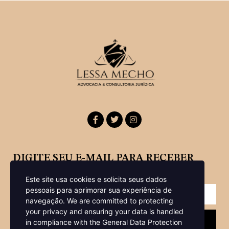
DIGITE SEU E-MAIL PARA RECEBER
NOSSA NEWSLETTER
Este site usa cookies e solicita seus dados
pessoais para aprimorar sua experiência de
navegação.
We are committed to protecting
your privacy and ensuring your data is handled
Enviar
in compliance with the
General Data Protection