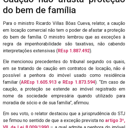
do bem de família
Para o ministro Ricardo Villas Bôas Cueva, relator, a caução
em locação comercial não tem o poder de afastar a proteção
do bem de família. O ministro lembrou que as exceções à
regra da impenhorabilidade são taxativas, não cabendo
interpretações extensivas (
REsp 1.887.492
).
Ele mencionou precedentes do tribunal segundo os quais,
em se tratando de caução em contratos de locação, não é
possível a penhora do imóvel usado como residência
familiar (
AREsp 1.605.913
e
REsp 1.873.594
). “Em caso de
caução, a proteção se estende ao imóvel registrado em
nome da sociedade empresária quando utilizado para
moradia de sócio e de sua família”, afirmou.
Em seu voto, o relator destacou que a jurisprudência do STJ
se firmou no sentido de que a exceção prevista no
artigo 3º,
VII, da Lei 8.009/1990
– a qual admite a penhora do imóvel