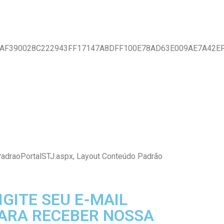
7AF390028C222943FF17147A8DFF100E78AD63E009AE7A42E
PadraoPortalSTJ.aspx, Layout Conteúdo Padrão
IGITE SEU E-MAIL
ARA RECEBER NOSSA