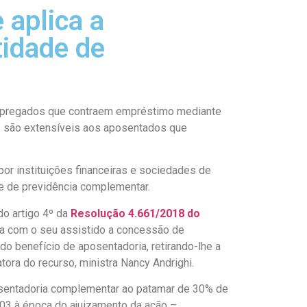
 aplica a
tidade de
s empregados que contraem empréstimo mediante
– são extensíveis aos aposentados que
or instituições financeiras e sociedades de
e de previdência complementar.
do artigo 4º da
Resolução 4.661/2018 do
ua com o seu assistido a concessão de
 benefício de aposentadoria, retirando-lhe a
tora do recurso, ministra Nancy Andrighi.
osentadoria complementar ao patamar de 30% de
003 à época do ajuizamento da ação –