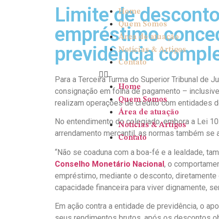
Limite de desconto
Home
Quem Somos
empréstimo conced
Área de atuação
previdência compl
Notícias & Artigos
Contato
P
ara a Terceira Turma do Superior Tribunal de
Home
consignação em folha de pagamento – inclusive
Quem Somos
realizam operações de crédito com entidades d
Área de atuação
No entendimento do colegiado, embora a Lei 10
Notícias & Artigos
arrendamento mercantil, as normas também se a
Contato
“Não se coaduna com a boa-fé e a lealdade, tamp
Conselho Monetário Nacional
, o comportame
empréstimo, mediante o desconto, diretamente 
capacidade financeira para viver dignamente, se
Em ação contra a entidade de previdência, o 
seus rendimentos brutos, após os descontos ob