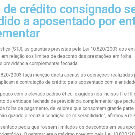
 de crédito consignado se
ido a aposentado por en
ementar
 Justiça (STJ), as garantias previstas pela Lei 10.820/2003 ao
 em relação aos limites de desconto das prestações em folha 
e previdência complementar fechada.
.820/2003 faça menção direta apenas às operações realizadas p
plicam à contratação de crédito pelo aposentado com a entidad
ouco com o elevado padrão ético, exigidos nos incisos II e III 
nto da entidade fechada de previdência complementar que pact
da folha de pagamento, de valores que consomem grande parte do
não quando o reduz à condição de miserabilidade”, afirmou a rela
aposentado pediu que fossem limitados os descontos em sua ap
rigatórios. O patamar era o máximo previsto pela Lei 10.820/2