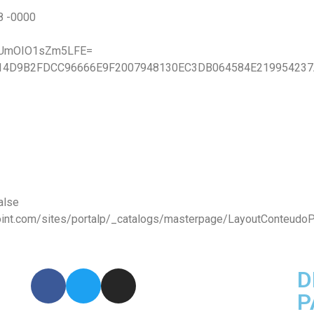
8 -0000
CCUmOIO1sZm5LFE=
0A14D9B2FDCC96666E9F2007948130EC3DB064584E21995423
alse
point.com/sites/portalp/_catalogs/masterpage/LayoutConteudo
D
P