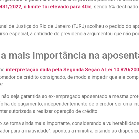
431/2022, o limite foi elevado para 40%
, sendo 5% destinado
bunal de Justiça do Rio de Janeiro (TJRJ) acolheu o pedido do
curso especial, a entidade de previdência argumentou que não po
da mais importância na aposent
rme
interpretação dada pela Segunda Seção à Lei 10.820/20
tomador de crédito consignado, de modo a impedir que ele com
r.
que não seja garantida ao ex-empregado aposentado a mesma pro
folha de pagamento, independentemente de o credor ser uma inst
ar autorizada a realizar operação de crédito.
 se torna ainda mais importante, considerando a vulnerabilidade i
alhador para a inatividade”, apontou a ministra, citando as disp