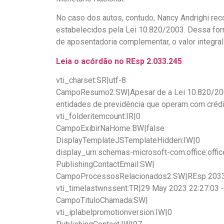
No caso dos autos, contudo, Nancy Andrighi rec
estabelecidos pela Lei 10.820/2003. Dessa forma
de aposentadoria complementar, o valor integr
Leia o acórdão no REsp 2.033.245
.
vti_charset:SR|utf-8
CampoResumo2:SW|Apesar de a Lei 10.820/2003 
entidades de previdência que operam com crédi
vti_folderitemcount:IR|0
CampoExibirNaHome:BW|false
DisplayTemplateJSTemplateHidden:IW|0
display_urn:schemas-microsoft-com:office:offi
PublishingContactEmail:SW|
CampoProcessosRelacionados2:SW|REsp 203
vti_timelastwnssent:TR|29 May 2023 22:27:03 
CampoTituloChamada:SW|
vti_iplabelpromotionversion:IW|0