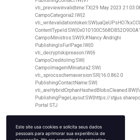
PublishingContact:IW|97
vti_previewinvalidtime:TX|29 May 2023 21:03:0
CampoCategoria2:IW|2
vti_writevalidationtoken:SW|uaQeUPsHO7kx
ContentTypeId:SW|0x010100C568DB52D9D
CampoMinistros:SW|9;#Nancy Andrighi
PublishingIsFurlPage:IW|0
vti_decryptskipreason:IW|6
CampoCreditoImg:SW|
CampoImagemMiniatura2:SW|
vti_sprocsschemaversion:SR|16.0.862.0
PublishingContactName:SW|
vti_areHybridOrphanHashedBlobsCleaned:BW|f
PublishingPageLayout:SW|https://stjjus.share
Portal STJ
Este site usa cookies e solicita seus dados
pessoais para aprimorar sua experiência de
navegação.
We are committed to protecting