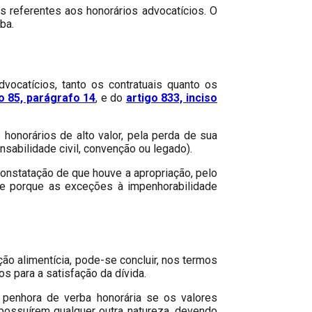
s referentes aos honorários advocatícios. O
ba.
dvocatícios, tanto os contratuais quanto os
o 85, parágrafo 14
, e do
artigo 833, inciso
honorários de alto valor, pela perda de sua
sabilidade civil, convenção ou legado).
 constatação de que houve a apropriação, pelo
ente porque as exceções à impenhorabilidade
ão alimentícia, pode-se concluir, nos termos
os para a satisfação da dívida.
a penhora de verba honorária se os valores
possuírem qualquer outra natureza, devendo