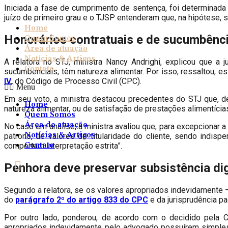
Iniciada a fase de cumprimento de sentença, foi determinada
juízo de primeiro grau e o TJSP entenderam que, na hipótese, s
Home
Honorários contratuais e de sucumbênci
Quem Somos
Área de atuação
Notícias & Artigos
A relatora no STJ, ministra Nancy Andrighi, explicou que a j
Contato
sucumbenciais, têm natureza alimentar. Por isso, ressaltou, 
IV
, do Código de Processo Civil (CPC).
Menu
Em seu voto, a ministra destacou precedentes do STJ que, de 
Home
natureza alimentar, ou de satisfação de prestações alimentíci
Quem Somos
Área de atuação
No caso em análise, a ministra avaliou que, para excepcionar a
patrono, de valores de titularidade do cliente, sendo indisp
Notícias & Artigos
comportam interpretação estrita”.
Contato
Penhora deve preservar subsistência dig
Segundo a relatora, se os valores apropriados indevidamente –
do
parágrafo 2º do artigo 833 do CPC
e da jurisprudência pa
Por outro lado, ponderou, de acordo com o decidido pela 
apropriados indevidamente pelo advogado possuírem simples 