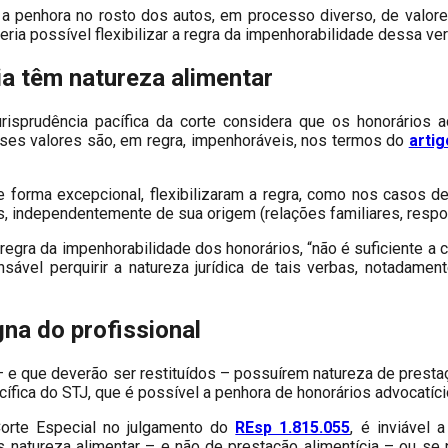
 a penhora no rosto dos autos, em processo diverso, de valore
eria possível flexibilizar a regra da impenhorabilidade dessa ver
a têm natureza alimentar
urisprudência pacífica da corte considera que os honorários a
esses valores são, em regra, impenhoráveis, nos termos do
artig
forma excepcional, flexibilizaram a regra, como nos casos de 
as, independentemente de sua origem (relações familiares, respon
 regra da impenhorabilidade dos honorários, “não é suficiente a
ensável perquirir a natureza jurídica de tais verbas, notadam
na do profissional
 e que deverão ser restituídos – possuírem natureza de prestaç
cífica do STJ, que é possível a penhora de honorários advocatíci
Corte Especial no julgamento do
REsp 1.815.055
, é inviável 
natureza alimentar – e não de prestação alimentícia – ou se 