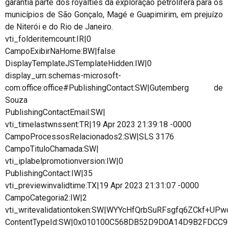
garantia parte dos royalties da exploração petrolífera para os
municípios de São Gonçalo, Magé e Guapimirim, em prejuízo
de Niterói e do Rio de Janeiro.
vti_folderitemcount:IR|0
CampoExibirNaHome:BW|false
DisplayTemplateJSTemplateHidden:IW|0
display_urn:schemas-microsoft-
com:office:office#PublishingContact:SW|Gutemberg de
Souza
PublishingContactEmail:SW|
vti_timelastwnssent:TR|19 Apr 2023 21:39:18 -0000
CampoProcessosRelacionados2:SW|SLS 3176
CampoTituloChamada:SW|
vti_iplabelpromotionversion:IW|0
PublishingContact:IW|35
vti_previewinvalidtime:TX|19 Apr 2023 21:31:07 -0000
CampoCategoria2:IW|2
vti_writevalidationtoken:SW|WYYcHfQrbSuRFsgfq6ZCkf+UPw
ContentTypeId:SW|0x010100C568DB52D9D0A14D9B2FDCC