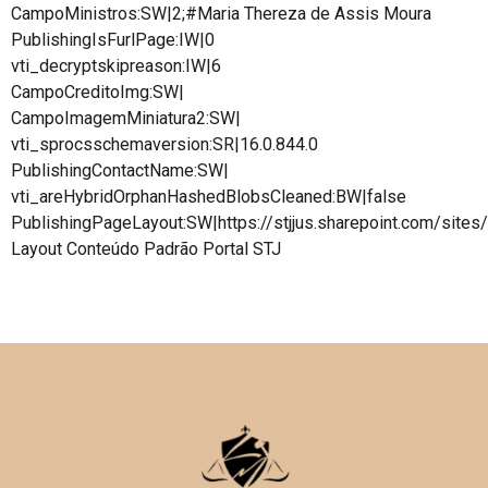
CampoMinistros:SW|2;#Maria Thereza de Assis Moura
PublishingIsFurlPage:IW|0
vti_decryptskipreason:IW|6
CampoCreditoImg:SW|
CampoImagemMiniatura2:SW|
vti_sprocsschemaversion:SR|16.0.844.0
PublishingContactName:SW|
vti_areHybridOrphanHashedBlobsCleaned:BW|false
PublishingPageLayout:SW|https://stjjus.sharepoint.com/site
Layout Conteúdo Padrão Portal STJ