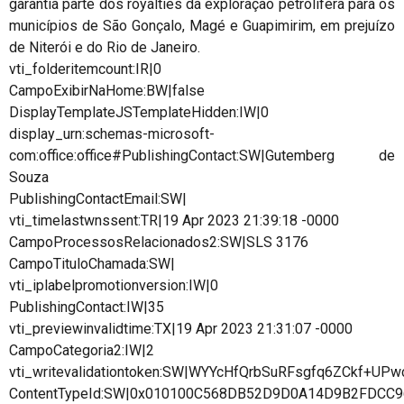
garantia parte dos royalties da exploração petrolífera para os
municípios de São Gonçalo, Magé e Guapimirim, em prejuízo
de Niterói e do Rio de Janeiro.
vti_folderitemcount:IR|0
CampoExibirNaHome:BW|false
DisplayTemplateJSTemplateHidden:IW|0
display_urn:schemas-microsoft-
com:office:office#PublishingContact:SW|Gutemberg de
Souza
PublishingContactEmail:SW|
vti_timelastwnssent:TR|19 Apr 2023 21:39:18 -0000
CampoProcessosRelacionados2:SW|SLS 3176
CampoTituloChamada:SW|
vti_iplabelpromotionversion:IW|0
PublishingContact:IW|35
vti_previewinvalidtime:TX|19 Apr 2023 21:31:07 -0000
CampoCategoria2:IW|2
vti_writevalidationtoken:SW|WYYcHfQrbSuRFsgfq6ZCkf+UPw
ContentTypeId:SW|0x010100C568DB52D9D0A14D9B2FDCC