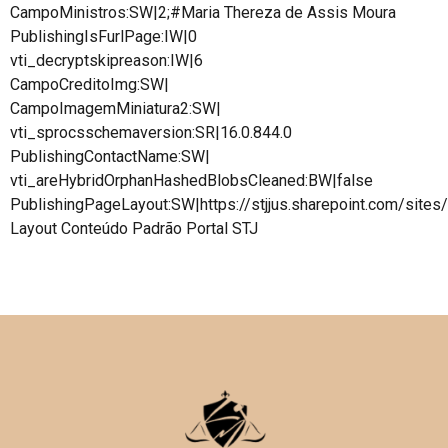
CampoMinistros:SW|2;#Maria Thereza de Assis Moura
PublishingIsFurlPage:IW|0
vti_decryptskipreason:IW|6
CampoCreditoImg:SW|
CampoImagemMiniatura2:SW|
vti_sprocsschemaversion:SR|16.0.844.0
PublishingContactName:SW|
vti_areHybridOrphanHashedBlobsCleaned:BW|false
PublishingPageLayout:SW|https://stjjus.sharepoint.com/site
Layout Conteúdo Padrão Portal STJ