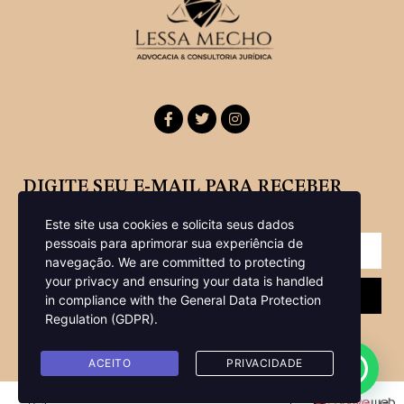
DIGITE SEU E-MAIL PARA RECEBER
NOSSA NEWSLETTER
Este site usa cookies e solicita seus dados
pessoais para aprimorar sua experiência de
navegação.
We are committed to protecting
your privacy and ensuring your data is handled
Enviar
in compliance with the
General Data Protection
Regulation (GDPR)
.
ACEITO
PRIVACIDADE
Copyright © 2022 Lessa Mecho Advocacia -Todos os direitos reservados |