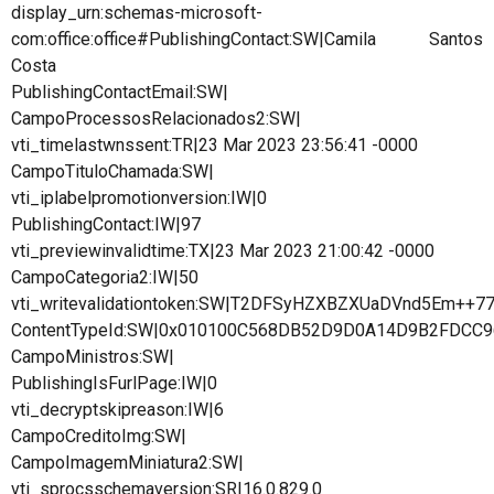
display_urn:schemas-microsoft-
com:office:office#PublishingContact:SW|Camila Santos
Costa
PublishingContactEmail:SW|
CampoProcessosRelacionados2:SW|
vti_timelastwnssent:TR|23 Mar 2023 23:56:41 -0000
CampoTituloChamada:SW|
vti_iplabelpromotionversion:IW|0
PublishingContact:IW|97
vti_previewinvalidtime:TX|23 Mar 2023 21:00:42 -0000
CampoCategoria2:IW|50
vti_writevalidationtoken:SW|T2DFSyHZXBZXUaDVnd5Em++7
ContentTypeId:SW|0x010100C568DB52D9D0A14D9B2FDCC
CampoMinistros:SW|
PublishingIsFurlPage:IW|0
vti_decryptskipreason:IW|6
CampoCreditoImg:SW|
CampoImagemMiniatura2:SW|
vti_sprocsschemaversion:SR|16.0.829.0