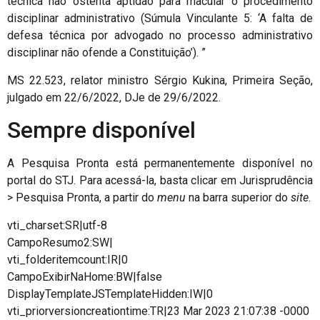
técnica não ostenta aptidão para macular o procedimento
disciplinar administrativo (Súmula Vinculante 5: ‘A falta de
defesa técnica por advogado no processo administrativo
disciplinar não ofende a Constituição’). ”
MS 22.523, relator ministro Sérgio Kukina, Primeira Seção,
julgado em 22/6/2022, DJe de 29/6/2022.
Sempre disponível
A Pesquisa Pronta está permanentemente disponível no
portal do STJ. Para acessá-la, basta clicar em Jurisprudência
> Pesquisa Pronta, a partir do
menu
na barra superior do
site
.
vti_charset:SR|utf-8
CampoResumo2:SW|
vti_folderitemcount:IR|0
CampoExibirNaHome:BW|false
DisplayTemplateJSTemplateHidden:IW|0
vti_priorversioncreationtime:TR|23 Mar 2023 21:07:38 -0000