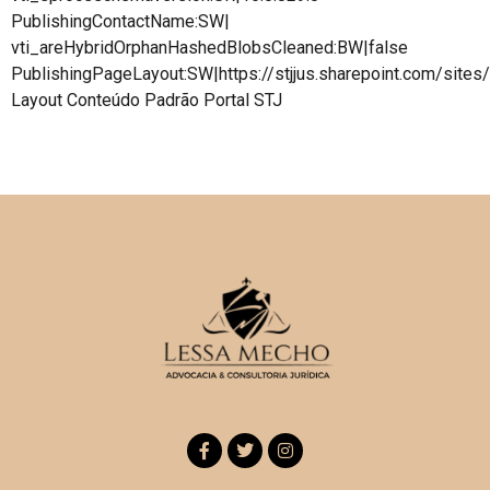
PublishingContactName:SW|
vti_areHybridOrphanHashedBlobsCleaned:BW|false
PublishingPageLayout:SW|https://stjjus.sharepoint.com/site
Layout Conteúdo Padrão Portal STJ