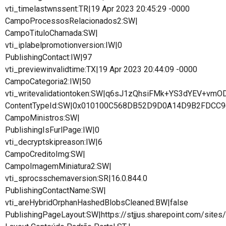
vti_timelastwnssent:TR|19 Apr 2023 20:45:29 -0000
CampoProcessosRelacionados2:SW|
CampoTituloChamada:SW|
vti_iplabelpromotionversion:IW|0
PublishingContact:IW|97
vti_previewinvalidtime:TX|19 Apr 2023 20:44:09 -0000
CampoCategoria2:IW|50
vti_writevalidationtoken:SW|q6sJ1zQhsiFMk+YS3dYEV+vmO
ContentTypeId:SW|0x010100C568DB52D9D0A14D9B2FDCC
CampoMinistros:SW|
PublishingIsFurlPage:IW|0
vti_decryptskipreason:IW|6
CampoCreditoImg:SW|
CampoImagemMiniatura2:SW|
vti_sprocsschemaversion:SR|16.0.844.0
PublishingContactName:SW|
vti_areHybridOrphanHashedBlobsCleaned:BW|false
PublishingPageLayout:SW|https://stjjus.sharepoint.com/site