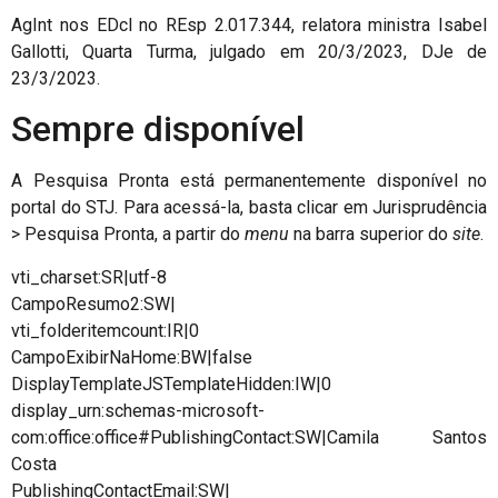
AgInt nos EDcl no REsp 2.017.344, relatora ministra Isabel
Gallotti, Quarta Turma, julgado em 20/3/2023, DJe de
23/3/2023.
Sempre disponível
A Pesquisa Pronta está permanentemente disponível no
portal do STJ. Para acessá-la, basta clicar em Jurisprudência
> Pesquisa Pronta, a partir do
menu
na barra superior do
site
.
vti_charset:SR|utf-8
CampoResumo2:SW|
vti_folderitemcount:IR|0
CampoExibirNaHome:BW|false
DisplayTemplateJSTemplateHidden:IW|0
display_urn:schemas-microsoft-
com:office:office#PublishingContact:SW|Camila Santos
Costa
PublishingContactEmail:SW|