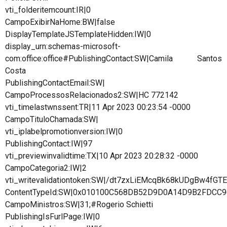
vti_folderitemcount:IR|0
CampoExibirNaHome:BW|false
DisplayTemplateJSTemplateHidden:IW|0
display_urn:schemas-microsoft-
com:office:office#PublishingContact:SW|Camila Santos
Costa
PublishingContactEmail:SW|
CampoProcessosRelacionados2:SW|HC 772142
vti_timelastwnssent:TR|11 Apr 2023 00:23:54 -0000
CampoTituloChamada:SW|
vti_iplabelpromotionversion:IW|0
PublishingContact:IW|97
vti_previewinvalidtime:TX|10 Apr 2023 20:28:32 -0000
CampoCategoria2:IW|2
vti_writevalidationtoken:SW|/dt7zxLiEMcqBk68kUDgBw4fGT
ContentTypeId:SW|0x010100C568DB52D9D0A14D9B2FDCC
CampoMinistros:SW|31;#Rogerio Schietti
PublishingIsFurlPage:IW|0