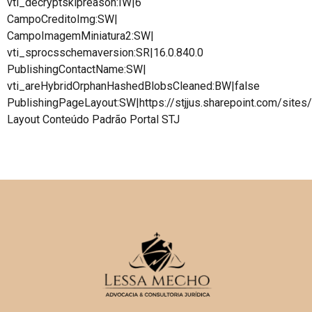
vti_decryptskipreason:IW|6
CampoCreditoImg:SW|
CampoImagemMiniatura2:SW|
vti_sprocsschemaversion:SR|16.0.840.0
PublishingContactName:SW|
vti_areHybridOrphanHashedBlobsCleaned:BW|false
PublishingPageLayout:SW|https://stjjus.sharepoint.com/site
Layout Conteúdo Padrão Portal STJ