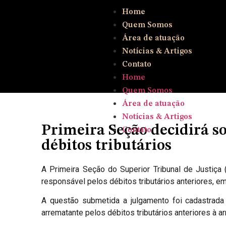
Home
Quem Somos
Área de atuação
Notícias & Artigos
Contato
Home
Quem Somos
Área de atuação
Notícias & Artigos
Primeira Seção decidirá s
Contato
débitos tributários
A Primeira Seção do Superior Tribunal de Justiça (
responsável pelos débitos tributários anteriores, e
A questão submetida a julgamento foi cadastrad
arrematante pelos débitos tributários anteriores à a