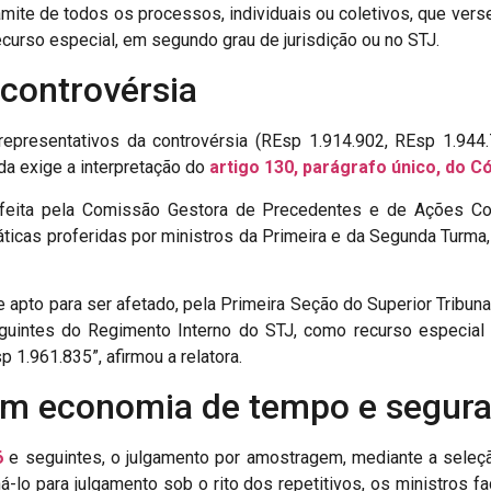
ite de todos os processos, individuais ou coletivos, que vers
curso especial, em segundo grau de jurisdição ou no STJ.
 controvérsia
representativos da controvérsia (REsp 1.914.902, REsp 1.944
da exige a interpretação do
artigo 130, parágrafo único, do C
feita pela Comissão Gestora de Precedentes e de Ações Cole
cas proferidas por ministros da Primeira e da Segunda Turma, 
e apto para ser afetado, pela Primeira Seção do Superior Tribun
ntes do Regimento Interno do STJ, como recurso especial re
 1.961.835”, afirmou a relatora.
am economia de tempo e segura
6
e seguintes, o julgamento por amostragem, mediante a seleç
há-lo para julgamento sob o rito dos repetitivos, os ministros