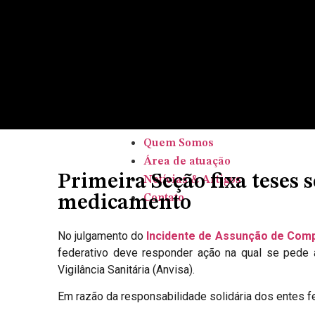
Home
Quem Somos
Área de atuação
Notícias & Artigos
Contato
Home
Quem Somos
Área de atuação
Primeira Seção fixa teses
Notícias & Artigos
medicamento
Contato
No julgamento do
Incidente de Assunção de Comp
federativo deve responder ação na qual se pede 
Vigilância Sanitária (Anvisa).
Em razão da responsabilidade solidária dos entes f