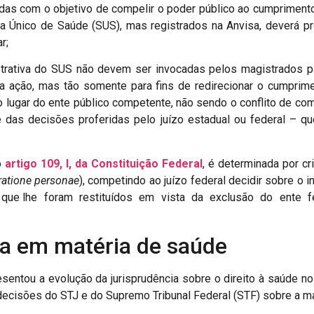
tadas com o objetivo de compelir o poder público ao cumpriment
a Único de Saúde (SUS), mas registrados na Anvisa, deverá p
r;
strativa do SUS não devem ser invocadas pelos magistrados pa
a ação, mas tão somente para fins de redirecionar o cumprim
 lugar do ente público competente, não sendo o conflito de com
de das decisões proferidas pelo juízo estadual ou federal – 
o
artigo 109, I, da Constituição Federal
, é determinada por cr
ratione personae
), competindo ao juízo federal decidir sobre o
os que lhe foram restituídos em vista da exclusão do ente f
ia em matéria de saúde
presentou a evolução da jurisprudência sobre o direito à saúde 
decisões do STJ e do Supremo Tribunal Federal (STF) sobre a ma