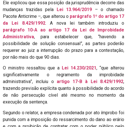
Ele explicou que essa posição da jurisprudência decorre das
mudanças trazidas pela
Lei 13.964/2019
– o chamado
Pacote Anticrime –, que alterou o
parágrafo 1º do artigo 17
da Lei 8.429/1992
. A nova lei também introduziu o
parágrafo 10-A ao artigo 17 da Lei de Improbidade
Administrativa
, para estabelecer que, “havendo a
possibilidade de solução consensual”, as partes poderão
requerer ao juiz a interrupção do prazo para a contestação,
por não mais do que 90 dias.
O ministro ressaltou que a
Lei 14.230/2021
, “que alterou
significativamente o regramento da improbidade
administrativa”, incluiu o
artigo 17-B à Lei 8.429/1992
,
trazendo previsão explícita quanto à possibilidade do acordo
de não persecução cível até mesmo no momento da
execução da sentença.
Segundo o relator, a empresa condenada por ato ímprobo foi
punida com a imposição do ressarcimento do dano ao erário
e com a proibição de contratar com o poder público pelo