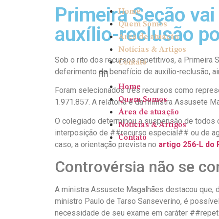
Primeira Seção vai 
Home
Quem Somos
auxílio-reclusão po
Área de atuação
Notícias & Artigos
Sob o rito dos recursos repetitivos, a Primeira S
Contato
deferimento do benefício de auxílio-reclusão, ai
Home
Foram selecionados três recursos como represe
Quem Somos
1.971.857. A relatoria é da ministra Assusete M
Área de atuação
O colegiado determinou a suspensão de todos o
Notícias & Artigos
interposição de ##recurso especial## ou de agr
Contato
caso, a orientação prevista no
artigo 256-L do
Controvérsia não se c
A ministra Assusete Magalhães destacou que, 
ministro Paulo de Tarso Sanseverino, é possív
necessidade de seu exame em caráter ##repet