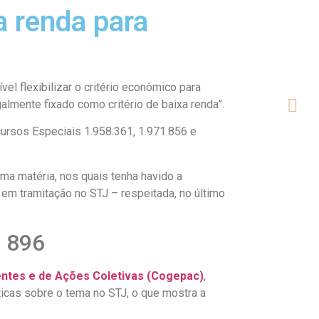
xa renda para
vel flexibilizar o critério econômico para
galmente fixado como critério de baixa renda”.
cursos Especiais 1.958.361, 1.971.856 e
a matéria, nos quais tenha havido a
em tramitação no STJ – respeitada, no último
a 896
ntes e de Ações Coletivas (Cogepac)
,
icas sobre o tema no STJ, o que mostra a