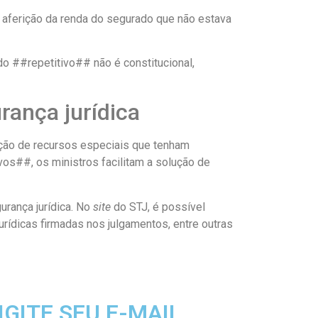
de aferição da renda do segurado que não estava
o ##repetitivo## não é constitucional,
rança jurídica
ção de recursos especiais que tenham
vos##, os ministros facilitam a solução de
rança jurídica. No
site
do STJ, é possível
ídicas firmadas nos julgamentos, entre outras
IGITE SEU E-MAIL