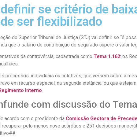
definir se critério de bai
de ser flexibilizado
eção do Superior Tribunal de Justiça (STJ) vai definir se “é possí
nda que o salário de contribuição do segurado supere o valor le
ntativos da controvérsia, cadastrada como
Tema 1.162
: os Re
agalhães.
s processos, individuais ou coletivos, que versem sobre a mesm
avo em recurso especial, na segunda instância, ou que estejam 
 Regimento Interno
.
onfunde com discussão do Tem
de acordo com o presidente da
Comissão Gestora de Precede
el recuperar pelo menos nove acórdãos e 251 decisões monocrát
itivo##.