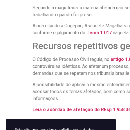
Segundo a magistrada, a matéria afetada não s
trabalhando quando foi preso.
Ainda citando a Cogepac, Assusete Magalhães de
conforme o julgamento do
Tema 1.017
naquela 
Recursos repetitivos g
O Código de Processo Civil regula, no
artigo 1
controvérsias idênticas. Ao afetar um processo,
demandas que se repetem nos tribunais brasilei
A possibilidade de aplicar o mesmo entendimen
acessar todos os temas afetados, bem como sab
informações.
Leia o acórdão de afetação do REsp 1.958.3
Este site usa cookies e solicita seus dados