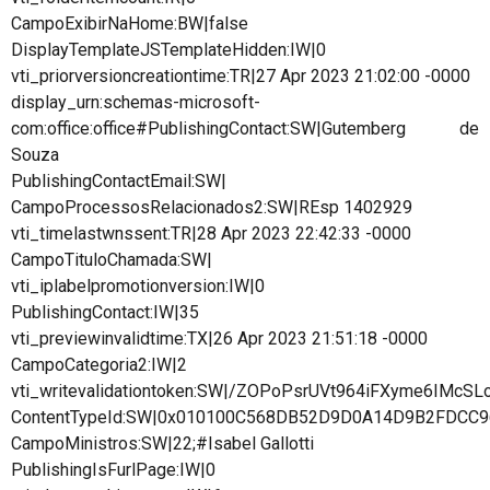
CampoExibirNaHome:BW|false
DisplayTemplateJSTemplateHidden:IW|0
vti_priorversioncreationtime:TR|27 Apr 2023 21:02:00 -0000
display_urn:schemas-microsoft-
com:office:office#PublishingContact:SW|Gutemberg de
Souza
PublishingContactEmail:SW|
CampoProcessosRelacionados2:SW|REsp 1402929
vti_timelastwnssent:TR|28 Apr 2023 22:42:33 -0000
CampoTituloChamada:SW|
vti_iplabelpromotionversion:IW|0
PublishingContact:IW|35
vti_previewinvalidtime:TX|26 Apr 2023 21:51:18 -0000
CampoCategoria2:IW|2
vti_writevalidationtoken:SW|/ZOPoPsrUVt964iFXyme6IMcSL
ContentTypeId:SW|0x010100C568DB52D9D0A14D9B2FDCC
CampoMinistros:SW|22;#Isabel Gallotti
PublishingIsFurlPage:IW|0