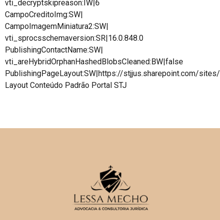
vti_decryptskipreason:IW|6
CampoCreditoImg:SW|
CampoImagemMiniatura2:SW|
vti_sprocsschemaversion:SR|16.0.848.0
PublishingContactName:SW|
vti_areHybridOrphanHashedBlobsCleaned:BW|false
PublishingPageLayout:SW|https://stjjus.sharepoint.com/site
Layout Conteúdo Padrão Portal STJ