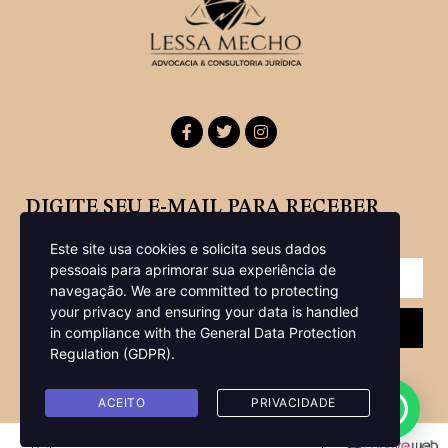
DIGITE SEU E-MAIL PARA RECEBER
NOSSA NEWSLETTER
Este site usa cookies e solicita seus dados
pessoais para aprimorar sua experiência de
navegação.
We are committed to protecting
your privacy and ensuring your data is handled
Enviar
in compliance with the
General Data Protection
Regulation (GDPR)
.
ACEITO
PRIVACIDADE
Copyright © 2022 Lessa Mecho Advocacia -Todos os direitos reservados |