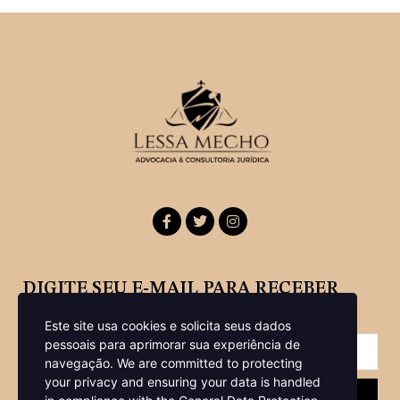
DIGITE SEU E-MAIL PARA RECEBER
NOSSA NEWSLETTER
Este site usa cookies e solicita seus dados
pessoais para aprimorar sua experiência de
navegação.
We are committed to protecting
your privacy and ensuring your data is handled
Enviar