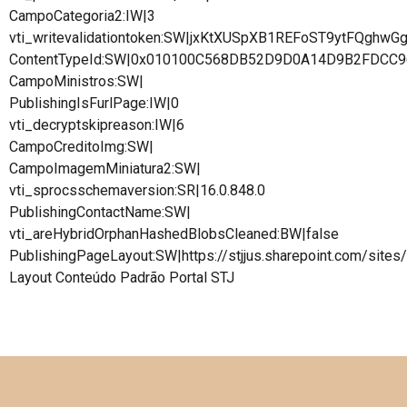
CampoCategoria2:IW|3
vti_writevalidationtoken:SW|jxKtXUSpXB1REFoST9ytFQghwG
ContentTypeId:SW|0x010100C568DB52D9D0A14D9B2FDCC
CampoMinistros:SW|
PublishingIsFurlPage:IW|0
vti_decryptskipreason:IW|6
CampoCreditoImg:SW|
CampoImagemMiniatura2:SW|
vti_sprocsschemaversion:SR|16.0.848.0
PublishingContactName:SW|
vti_areHybridOrphanHashedBlobsCleaned:BW|false
PublishingPageLayout:SW|https://stjjus.sharepoint.com/site
Layout Conteúdo Padrão Portal STJ