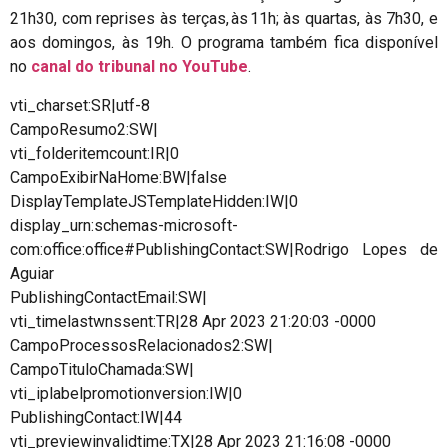
21h30, com reprises às terças, às 11h; às quartas, às 7h30, e
aos domingos, às 19h. O programa também fica disponível
no
canal do tribunal no YouTube
.
vti_charset:SR|utf-8
CampoResumo2:SW|
vti_folderitemcount:IR|0
CampoExibirNaHome:BW|false
DisplayTemplateJSTemplateHidden:IW|0
display_urn:schemas-microsoft-
com:office:office#PublishingContact:SW|Rodrigo Lopes de
Aguiar
PublishingContactEmail:SW|
vti_timelastwnssent:TR|28 Apr 2023 21:20:03 -0000
CampoProcessosRelacionados2:SW|
CampoTituloChamada:SW|
vti_iplabelpromotionversion:IW|0
PublishingContact:IW|44
vti_previewinvalidtime:TX|28 Apr 2023 21:16:08 -0000