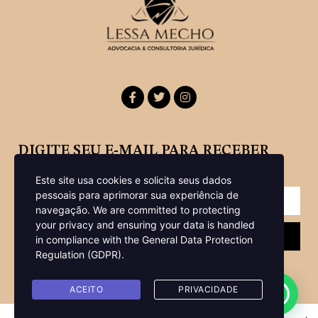
DIGITE SEU E-MAIL PARA RECEBER
NOSSA NEWSLETTER
Este site usa cookies e solicita seus dados
pessoais para aprimorar sua experiência de
navegação.
We are committed to protecting
your privacy and ensuring your data is handled
Enviar
in compliance with the
General Data Protection
Regulation (GDPR)
.
ACEITO
PRIVACIDADE