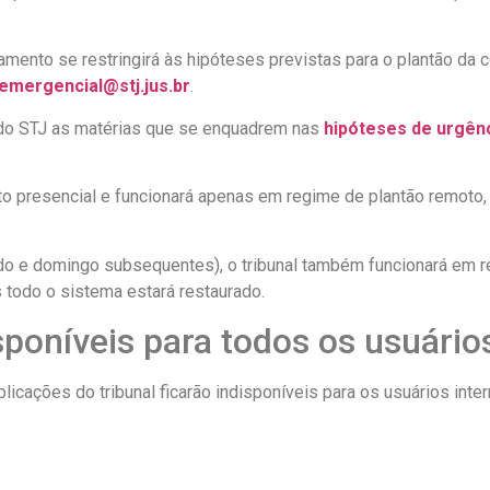
mento se restringirá às hipóteses previstas para o plantão da c
emergencial@stj.jus.br
.
do STJ as matérias que se enquadrem nas
hipóteses de urgênc
to presencial e funcionará apenas em regime de plantão remoto, d
do e domingo subsequentes), o tribunal também funcionará em r
s todo o sistema estará restaurado.
sponíveis para todos os usuário
licações do tribunal ficarão indisponíveis para os usuários int