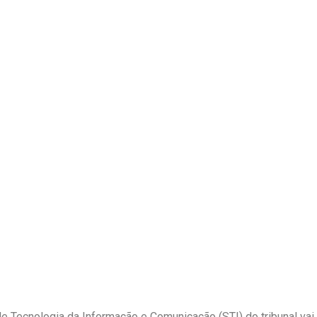
de Tecnologia da Informação e Comunicação (STI) do tribunal va