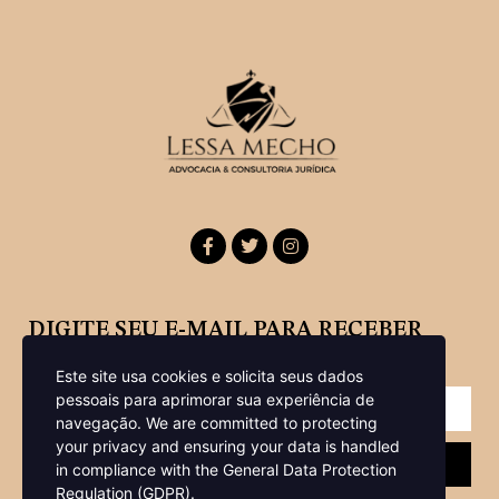
DIGITE SEU E-MAIL PARA RECEBER
NOSSA NEWSLETTER
Este site usa cookies e solicita seus dados
pessoais para aprimorar sua experiência de
navegação.
We are committed to protecting
your privacy and ensuring your data is handled
Enviar
in compliance with the
General Data Protection
Regulation (GDPR)
.